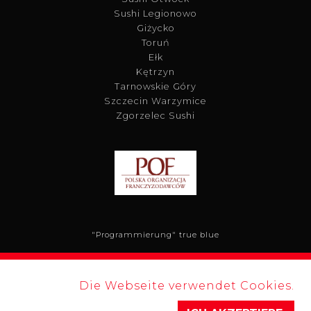
Sushi Legionowo
Giżycko
Toruń
Ełk
Kętrzyn
Tarnowskie Góry
Szczecin Warzymice
Zgorzelec Sushi
"Programmierung"
true blue
Die Webseite verwendet Cookies.