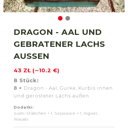
DRAGON - AAL UND
GEBRATENER LACHS
AUSSEN
43 ZŁ (∼10.2 €)
8 Stück:
8 ×
Dragon - Aal, Gurke, Kürbis innen
und gerösteter Lachs außen
Dodatki:
Sushi-Stäbchen × 1
Sojasauce × 1
Ingwer,
Wasabi